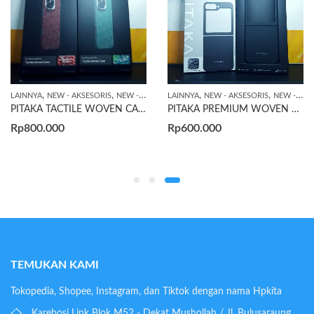
,
,
,
,
LAINNYA
NEW - AKSESORIS
NEW - LAINNYA
LAINNYA
NEW - AKSESORIS
NEW - LAINNYA
PITAKA TACTILE WOVEN CASE IPHONE 16 PRO (MERAH/HIJAU)
PITAKA PREMIUM WOVEN CASE SAMSUNG FLIP 6
Rp
800.000
Rp
600.000
TEMUKAN KAMI
Tokopedia, Shopee, Instagram, dan Tiktok dengan nama Hpkita
Karebosi Link Blok M52 - Dekat Mushollah / Jl. Bulusaraung