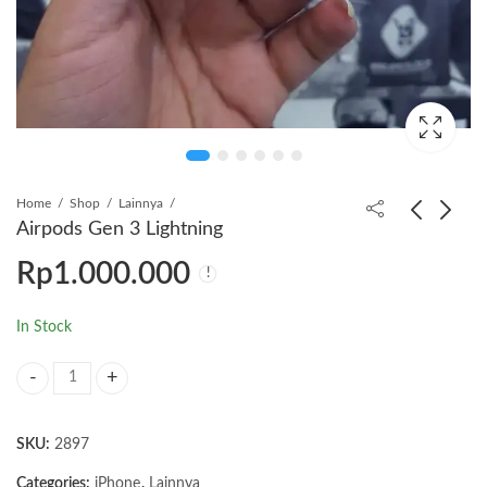
Home
Shop
Lainnya
Airpods Gen 3 Lightning
Rp
1.000.000
Macbook air 2019 i5
TWS Sony WF-C510
13 inchi 8/256Gb
Rp
500.000
Rp
6.000.000
In Stock
Airpods Gen 3 Lightning quantity
SKU:
2897
Categories:
iPhone
,
Lainnya